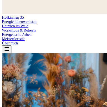
Hofkirchen 35
Energieblütenwerkstatt
Heiraten im Wald
Workshops & Retreats
Energetische Arbeit
Meisterfloristik
Über mich